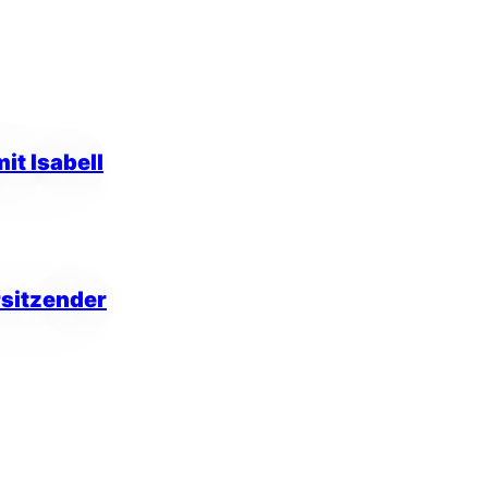
t Isabell
rsitzender