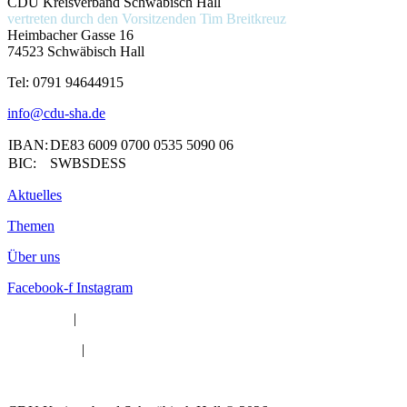
CDU Kreisverband Schwäbisch Hall
vertreten durch den Vorsitzenden
Tim Breitkreuz
Heimbacher Gasse 16
74523 Schwäbisch Hall
Tel:
0791 94644915
info@cdu-sha.de
IBAN:
DE83 6009 0700 0535 5090 06
BIC:
SWBSDESS
Aktuelles
Themen
Über uns
Facebook-f
Instagram
Impressum
|
Datenschutz
|
Barrierefreiheit