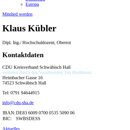
Europa
Mitglied werden
Klaus Kübler
Dipl. Ing./ Hochschuldozent, Oberrot
Kontaktdaten
CDU Kreisverband Schwäbisch Hall
vertreten durch den Vorsitzenden
Tim Breitkreuz
Heimbacher Gasse 16
74523 Schwäbisch Hall
Tel:
0791 94644915
info@cdu-sha.de
IBAN:
DE83 6009 0700 0535 5090 06
BIC:
SWBSDESS
Aktuelles