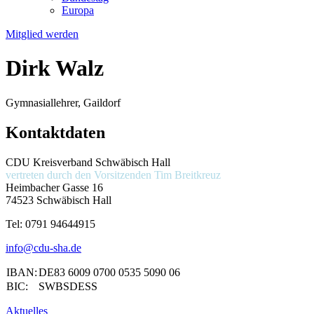
Europa
Mitglied werden
Dirk Walz
Gymnasiallehrer, Gaildorf
Kontaktdaten
CDU Kreisverband Schwäbisch Hall
vertreten durch den Vorsitzenden
Tim Breitkreuz
Heimbacher Gasse 16
74523 Schwäbisch Hall
Tel:
0791 94644915
info@cdu-sha.de
IBAN:
DE83 6009 0700 0535 5090 06
BIC:
SWBSDESS
Aktuelles