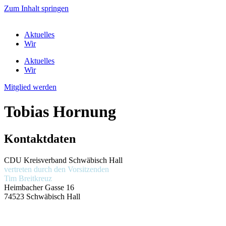
Zum Inhalt springen
Aktuelles
Wir
Aktuelles
Wir
Mitglied werden
Tobias Hornung
Kontaktdaten
CDU Kreisverband Schwäbisch Hall
vertreten durch den Vorsitzenden
Tim Breitkreuz
Heimbacher Gasse 16
74523 Schwäbisch Hall
Themen
Presse