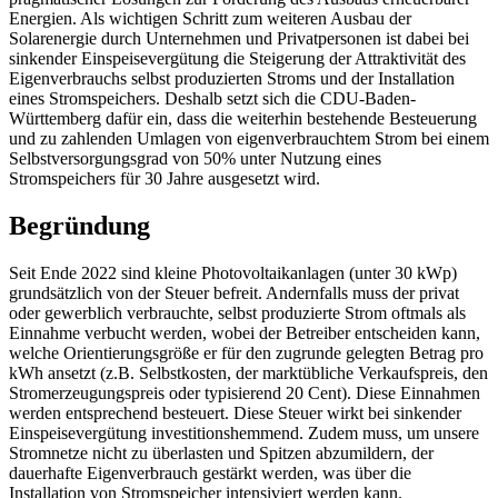
Energien. Als wichtigen Schritt zum weiteren Ausbau der
Solarenergie durch Unternehmen und Privatpersonen ist dabei bei
sinkender Einspeisevergütung die Steigerung der Attraktivität des
Eigenverbrauchs selbst produzierten Stroms und der Installation
eines Stromspeichers. Deshalb setzt sich die CDU-Baden-
Württemberg dafür ein, dass die weiterhin bestehende Besteuerung
und zu zahlenden Umlagen von eigenverbrauchtem Strom bei einem
Selbstversorgungsgrad von 50% unter Nutzung eines
Stromspeichers für 30 Jahre ausgesetzt wird.
Begründung
Seit Ende 2022 sind kleine Photovoltaikanlagen (unter 30 kWp)
grundsätzlich von der Steuer befreit. Andernfalls muss der privat
oder gewerblich verbrauchte, selbst produzierte Strom oftmals als
Einnahme verbucht werden, wobei der Betreiber entscheiden kann,
welche Orientierungsgröße er für den zugrunde gelegten Betrag pro
kWh ansetzt (z.B. Selbstkosten, der marktübliche Verkaufspreis, den
Stromerzeugungspreis oder typisierend 20 Cent). Diese Einnahmen
werden entsprechend besteuert. Diese Steuer wirkt bei sinkender
Einspeisevergütung investitionshemmend. Zudem muss, um unsere
Stromnetze nicht zu überlasten und Spitzen abzumildern, der
dauerhafte Eigenverbrauch gestärkt werden, was über die
Installation von Stromspeicher intensiviert werden kann.