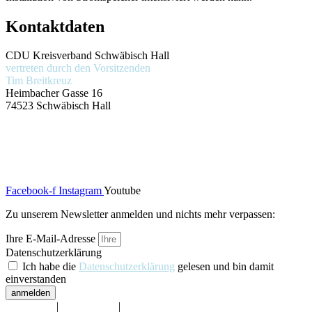
Kontaktdaten
CDU Kreisverband Schwäbisch Hall
vertreten durch den Vorsitzenden
Tim Breitkreuz
Heimbacher Gasse 16
74523 Schwäbisch Hall
Themen
Presse
Über uns
Kontakt
Facebook-f
Instagram
Youtube
Zu unserem Newsletter anmelden und nichts mehr verpassen:
Ihre E-Mail-Adresse
Datenschutzerklärung
Ich habe die
Datenschutzerklärung
gelesen und bin damit
einverstanden
anmelden
Impressum
|
Datenschutz
|
Barrierefreiheit