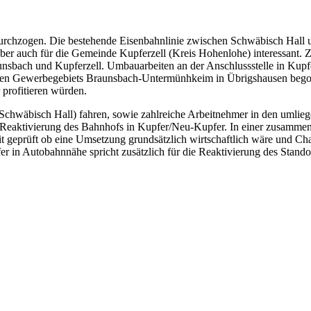
rchzogen. Die bestehende Eisenbahnlinie zwischen Schwäbisch Hall und
ber auch für die Gemeinde Kupferzell (Kreis Hohenlohe) interessant. Z
ach und Kupferzell. Umbauarbeiten an der Anschlussstelle in Kupfer
len Gewerbegebiets Braunsbach-Untermünhkeim in Übrigshausen begon
 profitieren würden.
n/Schwäbisch Hall) fahren, sowie zahlreiche Arbeitnehmer in den umli
eaktivierung des Bahnhofs in Kupfer/Neu-Kupfer. In einer zusammenh
 geprüft ob eine Umsetzung grundsätzlich wirtschaftlich wäre und Cha
r in Autobahnnähe spricht zusätzlich für die Reaktivierung des Standor