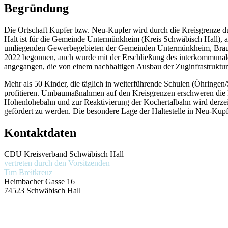
Begründung
Die Ortschaft Kupfer bzw. Neu-Kupfer wird durch die Kreisgrenze du
Halt ist für die Gemeinde Untermünkheim (Kreis Schwäbisch Hall), a
umliegenden Gewerbegebieten der Gemeinden Untermünkheim, Braunsb
2022 begonnen, auch wurde mit der Erschließung des interkommuna
angegangen, die von einem nachhaltigen Ausbau der Zuginfrastruktur
Mehr als 50 Kinder, die täglich in weiterführende Schulen (Öhringe
profitieren. Umbaumaßnahmen auf den Kreisgrenzen erschweren die R
Hohenlohebahn und zur Reaktivierung der Kochertalbahn wird derzeit
gefördert zu werden. Die besondere Lage der Haltestelle in Neu-Kupfe
Kontaktdaten
CDU Kreisverband Schwäbisch Hall
vertreten durch den Vorsitzenden
Tim Breitkreuz
Heimbacher Gasse 16
74523 Schwäbisch Hall
Themen
Presse
Über uns